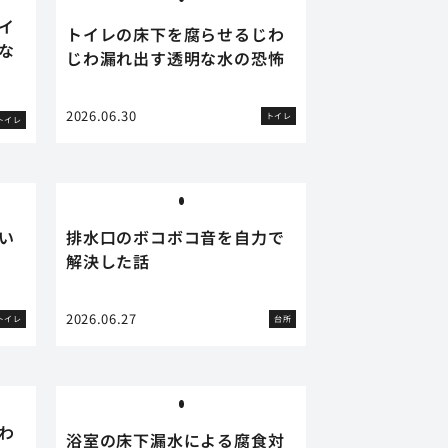
イ
トイレの床下を腐らせるじわ
な
じわ漏れ出す透明な水の恐怖
2026.06.30
トイレ
トイレ
い
排水口のボコボコ音を自力で
解決した話
2026.06.27
トイレ
台所
わ
浴室の床下漏水による腐食対