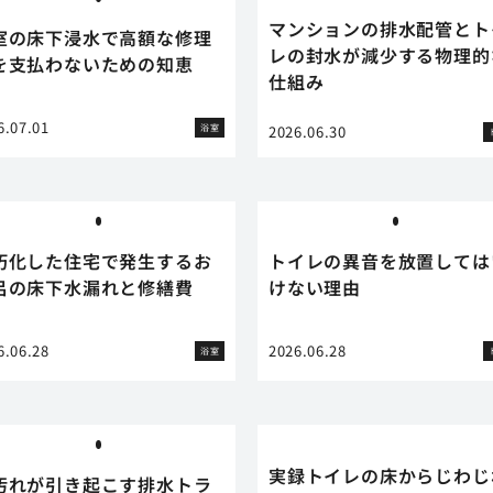
マンションの排水配管とト
室の床下浸水で高額な修理
レの封水が減少する物理的
を支払わないための知恵
仕組み
6.07.01
浴室
2026.06.30
朽化した住宅で発生するお
トイレの異音を放置しては
呂の床下水漏れと修繕費
けない理由
6.06.28
2026.06.28
浴室
実録トイレの床からじわじ
汚れが引き起こす排水トラ