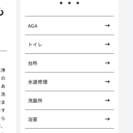
も
AGA
トイレ
台所
洗浄
この
水道修理
であ
を洗
洗面所
溜ま
作す
けら
浴室
が、