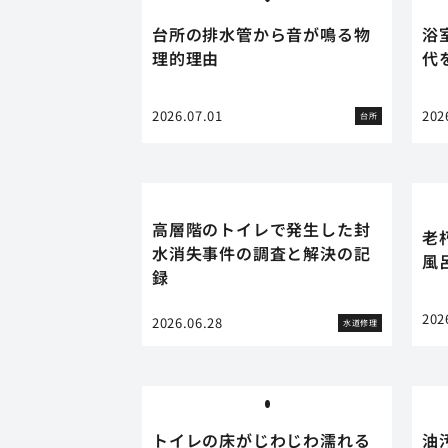
台所の排水管から音が鳴る物
浴
理的理由
代
2026.07.01
202
台所
高層階のトイレで発生した封
老
水消失事件の調査と解決の記
風
録
202
2026.06.28
水道修理
トイレの床がじわじわ濡れる
油