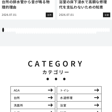
台所の排水管から音が鳴る物
浴室の床下浸水で高額な修理
理的理由
代を支払わないための知恵
2026.07.01
2026.07.01
台所
浴室
1
2
3
4
5
6
7
8
9
10
11
12
13
14
15
16
17
18
19
20
21
22
23
24
25
26
27
28
29
30
31
32
33
34
35
36
37
38
39
40
41
42
43
44
45
46
47
48
49
50
51
52
53
54
55
56
57
58
59
60
61
62
63
64
65
66
67
68
69
70
71
72
73
74
75
76
77
78
79
80
81
82
83
84
85
86
87
88
89
90
91
92
93
94
95
96
97
98
99
100
101
102
103
104
105
CATEGORY
カテゴリー
AGA
トイレ
台所
水道修理
洗面所
浴室