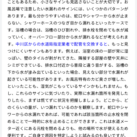
こともあるため、小さなサインも見逃さないことが大切です。お
風呂場で注意したい水漏れのサインには、いくつかのパターンが
あります。最も分かりやすいのは、蛇口やシャワーから水が止ま
らない、シャワーホースのつなぎ目から漏れるといったケースで
す。浴槽の場合は、浴槽のひび割れや、排水栓を閉めても水が減
っていく、オーバーフロー部分から水が漏れるなどが考えられま
す。
中川区からの水道局指定業者で配管を交換すると
、もっと見
つけにくいサインもあります。例えば、浴室の床の一部が常に湿
っぽい、壁のタイルが剥がれてきた、隣接する部屋の壁や天井に
シミができている、排水口付近から普段と違う音がする、浴槽の
下から水が滲み出ているといった場合、見えない部分で水漏れが
起きている可能性があります。お風呂特有のカビ臭さが増した、
といったことも、湿気がこもっているサインかもしれません。も
し、これらのサインに気づいたり、実際に水漏れ箇所を発見した
りしたら、まずは慌てずに状況を把握しましょう。どこから、ど
のくらいの量が、いつ漏れているのかを観察します。蛇口やシャ
ワーからの水漏れであれば、可能であれば該当箇所の止水栓を閉
めることで一時的に水を止めることができます。これは水道メー
ター近くにある元栓を閉めるよりも、他の場所で水が使えるため
便利です。ご自身で原因を特定しようと試みるのも良いですが、