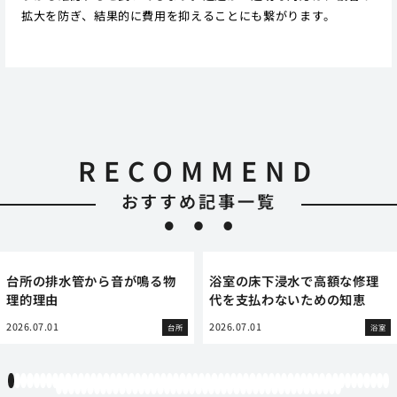
拡大を防ぎ、結果的に費用を抑えることにも繋がります。
RECOMMEND
おすすめ記事一覧
台所の排水管から音が鳴る物
浴室の床下浸水で高額な修理
理的理由
代を支払わないための知恵
2026.07.01
2026.07.01
台所
浴室
1
2
3
4
5
6
7
8
9
10
11
12
13
14
15
16
17
18
19
20
21
22
23
24
25
26
27
28
29
30
31
32
33
34
35
36
37
38
39
40
41
42
43
44
45
46
47
48
49
50
51
52
53
54
55
56
57
58
59
60
61
62
63
64
65
66
67
68
69
70
71
72
73
74
75
76
77
78
79
80
81
82
83
84
85
86
87
88
89
90
91
92
93
94
95
96
97
98
99
100
101
102
103
104
105