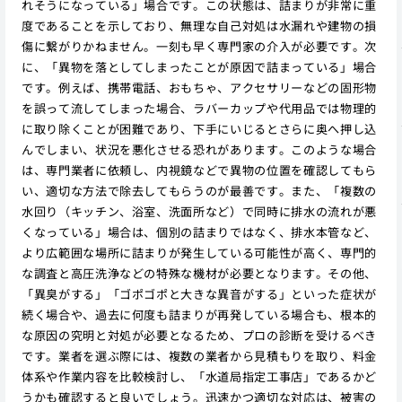
れそうになっている」場合です。この状態は、詰まりが非常に重
度であることを示しており、無理な自己対処は水漏れや建物の損
傷に繋がりかねません。一刻も早く専門家の介入が必要です。次
に、「異物を落としてしまったことが原因で詰まっている」場合
です。例えば、携帯電話、おもちゃ、アクセサリーなどの固形物
を誤って流してしまった場合、ラバーカップや代用品では物理的
に取り除くことが困難であり、下手にいじるとさらに奥へ押し込
んでしまい、状況を悪化させる恐れがあります。このような場合
は、専門業者に依頼し、内視鏡などで異物の位置を確認してもら
い、適切な方法で除去してもらうのが最善です。また、「複数の
水回り（キッチン、浴室、洗面所など）で同時に排水の流れが悪
くなっている」場合は、個別の詰まりではなく、排水本管など、
より広範囲な場所に詰まりが発生している可能性が高く、専門的
な調査と高圧洗浄などの特殊な機材が必要となります。その他、
「異臭がする」「ゴポゴポと大きな異音がする」といった症状が
続く場合や、過去に何度も詰まりが再発している場合も、根本的
な原因の究明と対処が必要となるため、プロの診断を受けるべき
です。業者を選ぶ際には、複数の業者から見積もりを取り、料金
体系や作業内容を比較検討し、「水道局指定工事店」であるかど
うかも確認すると良いでしょう。迅速かつ適切な対応は、被害の