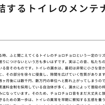
結するトイレのメンテ
る時、ふと聞こえてくるトイレのチョロチョロという一定のリ
眠りにつけないという方も多いはずです。実はこの音、私たち
いる音そのものです。トイレの漏水は、最初は非常に小さな音
と、その部分を徐々に侵食し、隙間を広げていく性質がありま
数ヶ月後には数千円、数万円の単位へと膨れ上がってしまうの
累進料金制を採用している自治体が多く、漏水によって普段の
みになっています。そのため、チョロチョロ音をまだ大丈夫と
守るための第一歩は、トイレの異常を早期に察知する五感を養