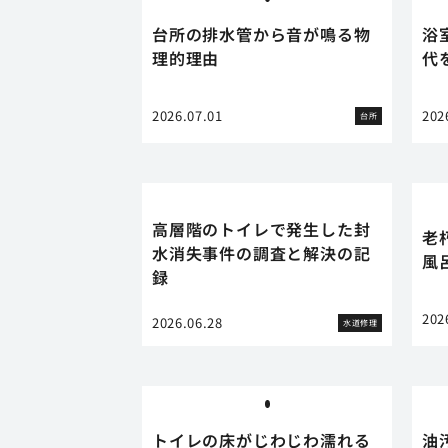
台所の排水管から音が鳴る物
浴
理的理由
代
2026.07.01
202
台所
高層階のトイレで発生した封
老
水消失事件の調査と解決の記
風
録
202
2026.06.28
水道修理
トイレの床がじわじわ濡れる
油