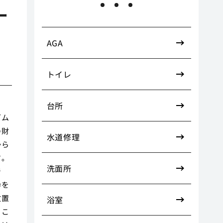
ナ
AGA
トイレ
台所
ズム
の財
水道修理
から
す。
洗面所
で
枠を
放置
浴室
うこ