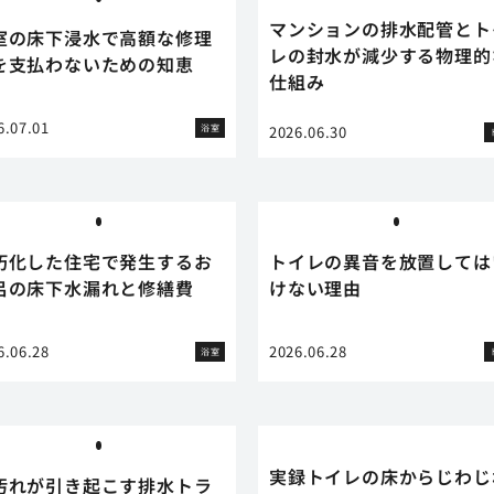
マンションの排水配管とト
室の床下浸水で高額な修理
レの封水が減少する物理的
を支払わないための知恵
仕組み
6.07.01
浴室
2026.06.30
朽化した住宅で発生するお
トイレの異音を放置しては
呂の床下水漏れと修繕費
けない理由
6.06.28
2026.06.28
浴室
実録トイレの床からじわじ
汚れが引き起こす排水トラ