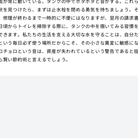
面が常に動いている、タンクの中でポタポタと音がする。これ
状を見つけたら、まずは止水栓を閉める勇気を持ちましょう。
。修理が終わるまで一時的に不便にはなりますが、翌月の請求
日頃からトイレを掃除する際に、タンクの中を覗いてみる習慣
できます。私たちの生活を支える大切な水を守ることは、自分
という毎日必ず使う場所だからこそ、その小さな異変に敏感に
ロチョロという音は、資産が失われているという警告であると
も賢い節約術と言えるでしょう。