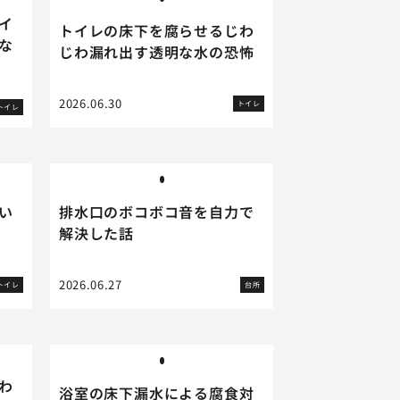
イ
トイレの床下を腐らせるじわ
な
じわ漏れ出す透明な水の恐怖
2026.06.30
トイレ
トイレ
い
排水口のボコボコ音を自力で
解決した話
2026.06.27
トイレ
台所
わ
浴室の床下漏水による腐食対