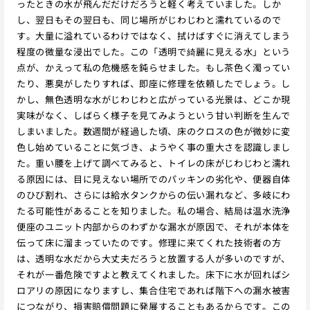
ったときの水が飛んだだけだろうと軽く考えていました。しか
し、翌日もその翌日も、同じ場所がじわじわと濡れているので
す。大量に溢れているわけではなく、拭けばすぐに消えてしまう
程度の微量な浸出でした。この「透明で綺麗に見える水」という
点が、かえって私の危機感を鈍らせました。もし茶色く濁ってい
たり、悪臭がしたりすれば、即座に修理を依頼したでしょう。し
かし、無色透明な水がじわじわと広がっている光景は、どこか現
実味がなく、しばらく様子を見てみようという甘い判断を生んで
しまいました。数週間が経過した頃、床のクロスの色が微妙に変
色し始めていることに気づき、ようやく事の重大さを認識しまし
た。重い腰を上げて調べてみると、トイレの床がじわじわと濡れ
る原因には、目に見えない場所でのパッキンの劣化や、便器自体
のひび割れ、さらには給水タンクからの伝い漏れなど、多岐にわ
たる可能性があることを知りました。私の場合、結局は温水洗浄
便座のユニット内部からのわずかな漏水が原因で、それが本体を
伝って床に溜まっていたのです。修理に来てくれた技術者の方
は、透明な水だから大丈夫だろうと放置する人が多いのですが、
それが一番危険ですよと教えてくれました。床下に水が回ればシ
ロアリの原因になりますし、集合住宅であれば階下への漏水被害
につながり、損害賠償問題に発展することもあるからです。この