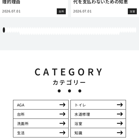
理的理由
代を支払わないための知恵
2026.07.01
2026.07.01
台所
浴室
1
2
3
4
5
6
7
8
9
10
11
12
13
14
15
16
17
18
19
20
21
22
23
24
25
26
27
28
29
30
31
32
33
34
35
36
37
38
39
40
41
42
43
44
45
46
47
48
49
50
51
52
53
54
55
56
57
58
59
60
61
62
63
64
65
66
67
68
69
70
71
72
73
74
75
76
77
78
79
80
81
82
83
84
85
86
87
88
89
90
91
92
93
94
95
96
97
98
99
100
101
102
103
104
105
CATEGORY
カテゴリー
AGA
トイレ
台所
水道修理
洗面所
浴室
生活
知識