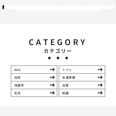
1
2
3
4
5
6
7
8
9
10
11
12
13
14
15
16
17
18
19
20
21
22
23
24
25
26
27
28
29
30
31
32
33
34
35
36
37
38
39
40
41
42
43
44
45
46
47
48
49
50
51
52
53
54
55
56
57
58
59
60
61
62
63
64
65
66
67
68
69
70
71
72
73
74
75
76
77
78
79
80
81
82
83
84
85
86
87
88
89
90
91
92
93
94
95
96
97
98
99
100
101
102
103
104
105
CATEGORY
カテゴリー
AGA
トイレ
台所
水道修理
洗面所
浴室
生活
知識