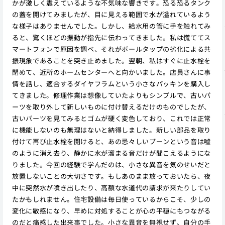
かが激しく震えているような不気味な響きです。恐る恐るタンク
の蓋を開けてみましたが、目に見える範囲で水が溢れているよう
な様子はありませんでした。しかし、給水用の管に手を触れてみ
ると、驚くほどの振動が指先に伝わってきました。私は慌ててス
マートフォンで原因を調べ、それがボールタップの劣化による共
振現象であることを突き止めました。翌朝、私はすぐに止水栓を
閉めて、近所のホームセンターへと向かいました。店員さんに事
情を話し、適合するダイヤフラムという小さなパッキンを購入し
てきました。修理作業は想像していたよりもシンプルで、古いパ
ーツを取り外して新しいものに付け替えるだけのものでしたが、
古いパーツを見てみるとゴムが硬く変色しており、これでは正常
に機能しないのも無理はないと納得しました。新しい部品を取り
付けて再び止水栓を開けると、あの忌々しいブーンという音は嘘
のように消え去り、静かに水が溜まる音だけが聞こえるようにな
りました。今回の経験で学んだのは、小さな異音を気のせいだと
放置しないことの大切さです。もしあのまま放っておいたら、夜
中に突然水が噴き出したり、高額な水道代の請求が来たりしてい
たかもしれません。住宅設備は毎日使っているからこそ、少しの
変化に敏感になり、早めに対処することが心の平穏にもつながる
のだと痛感した出来事でした。小さな異音を無視せず、自分の手