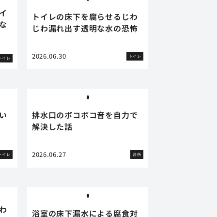
イ
トイレの床下を腐らせるじわ
な
じわ漏れ出す透明な水の恐怖
2026.06.30
トイレ
トイレ
い
排水口のボコボコ音を自力で
解決した話
2026.06.27
トイレ
台所
わ
浴室の床下漏水による腐食対