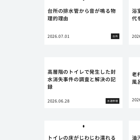
台所の排水管から音が鳴る物
浴
理的理由
代
2026.07.01
202
台所
高層階のトイレで発生した封
老
水消失事件の調査と解決の記
風
録
202
2026.06.28
水道修理
トイレの床がじわじわ濡れる
油