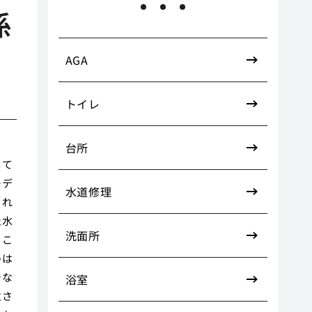
係
AGA
トイレ
台所
して
モデ
水道修理
られ
止水
洗面所
るこ
のは
でな
浴室
立さ