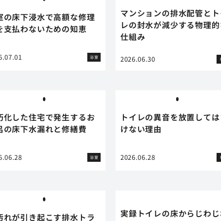
マンションの排水配管とト
室の床下浸水で高額な修理
レの封水が減少する物理的
を支払わないための知恵
仕組み
6.07.01
浴室
2026.06.30
朽化した住宅で発生するお
トイレの異音を放置しては
呂の床下水漏れと修繕費
けない理由
6.06.28
2026.06.28
浴室
実録トイレの床からじわじ
汚れが引き起こす排水トラ